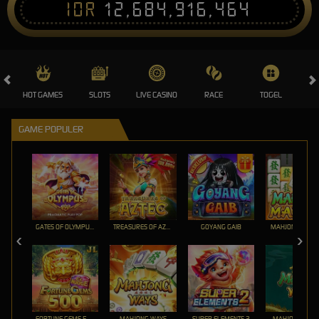
IDR
12,684,916,464
HOT GAMES
SLOTS
LIVE CASINO
RACE
TOGEL
OL
GAME POPULER
GATES OF OLYMPUS POP
TREASURES OF AZTEC
GOYANG GAIB
MAHJONG MAX
FORTUNE GEMS 500
MAHJONG WAYS
SUPER ELEMENTS 2
MAHJONG WAYS