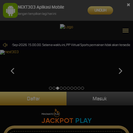
×
NEXT303 Aplikasi Mobile
UNDUH
Jangan tampilkan lagi hari ini
mpai 30-Sep-2026 15.00.00. Selama waktu ini, PP Virtual Sports permainan tidak akan tersedia
Daftar
Masuk
JACKPOT
PLAY