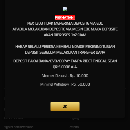
Keunggulan NEXT303 tidak hanya terletak pada variasi game yang disediakan, tetapi juga
dalam hal pelayanan. Tersedia customer support profesional 24 jam yang siap membantu
PERHATIAN!!
member kapan saja. Selain itu, platform ini rutin membagikan promo eksklusif seperti bonus
NEXT303 TIDAK MENERIMA DEPOSITE VIA EDC
new member, cashback mingguan, jackpot harian, hingga program referral yang
APABILA MELAKUKAN DEPOSITE VIA MESIN EDC MAKA DEPOSITE
menguntungkan. Dengan integrasi sistem keamanan tinggi dan teknologi server luar
AKAN DIPROSES 1x24JAM
negeri, semua transaksi dan data pemain terjaga secara maksimal.
Bergabung di NEXT303 sangat mudah, hanya perlu beberapa langkah pendaftaran dan
HARAP SELALU PERIKSA KEMBALI NOMOR REKENING TUJUAN
verifikasi singkat, lalu member bisa langsung login dan menikmati permainan dengan
DEPOSIT SEBELUM MELAKUKAN TRANSFER DANA
potensi cuan harian. NEXT303 terus berinovasi menghadirkan pengalaman bermain yang
DEPOSIT PAKAI DANA/OVO/GOPAY TANPA RIBET TINGGAL SCAN
tidak hanya seru, tapi juga berpotensi menguntungkan. Bagi kamu yang sedang mencari
QRIS
CODE AJA.
situs game online resmi, aman, dan paling gacor di tahun 2025,
NEXT303
adalah
jawabannya.
Minimal Deposit : Rp. 10.000
Minimal Withdraw : Rp. 50.000
Kebijaksanaan
Platform
OK
Responsible Gambling
Promosi
Pusat Bantuan
Loyalty
Syarat dan Ketentuan
Referral