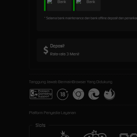
* Selama bank maintenance dan bank offline deposit dan penarikan
Deposit
Rata-rata 3 Menit
Tanggung Jawab Bermain
Browser Yang Didukung
Platform Penyedia Layanan
Slots