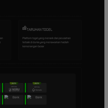
TARUHAN TOGEL
aan
Platform togel yang menarik dari perusahan
e
terbaik di dunia yang menawarkan hadiah
kemenangan besar