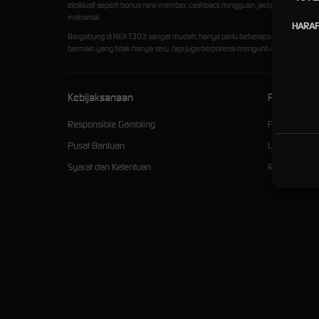
eksklusif seperti bonus new member, cashback mingguan, jackpot harian, hin
maksimal.
HARAP
Bergabung di NEXT303 sangat mudah, hanya perlu beberapa langkah pendaft
bermain yang tidak hanya seru, tapi juga berpotensi menguntungkan. Bagi k
Kebijaksanaan
Platform
Responsible Gambling
Promosi
Pusat Bantuan
Loyalty
Syarat dan Ketentuan
Referral