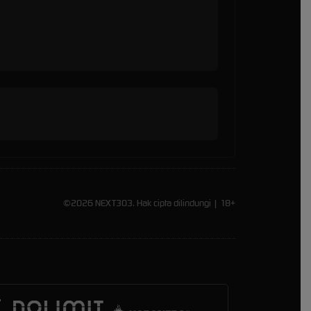
©2026 NEXT303. Hak cipta dilindungi | 18+