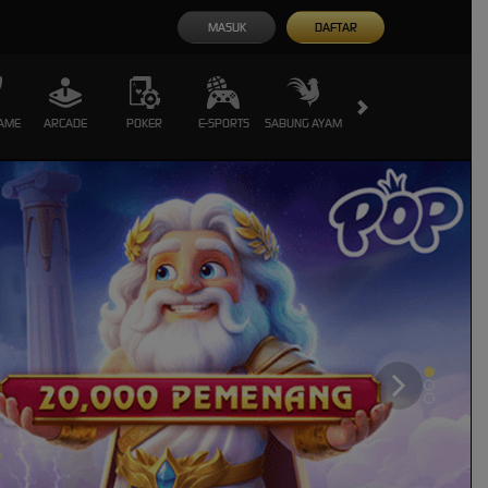
MASUK
DAFTAR
GAME
ARCADE
POKER
E-SPORTS
SABUNG AYAM
PROMOSI