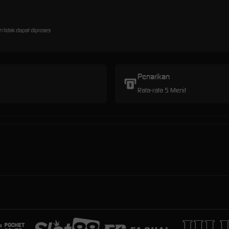
 tidak dapat diproses
Penarikan
Rata-rata 5 Menit