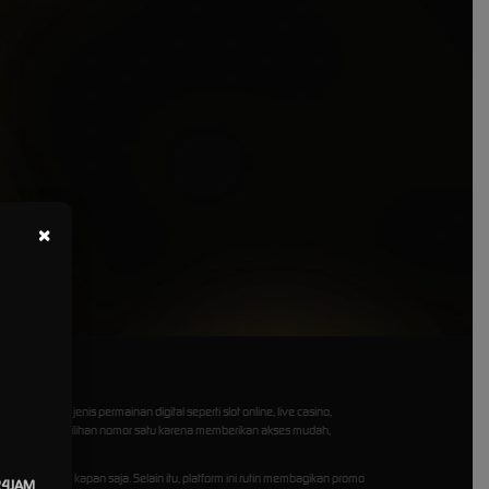
Pindai kode
×
untuk Und
Android A
berbagai jenis permainan digital seperti slot online, live casino,
EXT303 menjadi pilihan nomor satu karena memberikan akses mudah,
24JAM
ntu member kapan saja. Selain itu, platform ini rutin membagikan promo