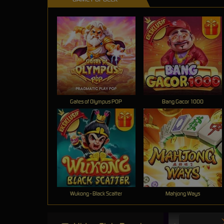
GAME POPULER
Gates of Olympus POP
Bang Gacor 1000
Wukong - Black Scatter
Mahjong Ways