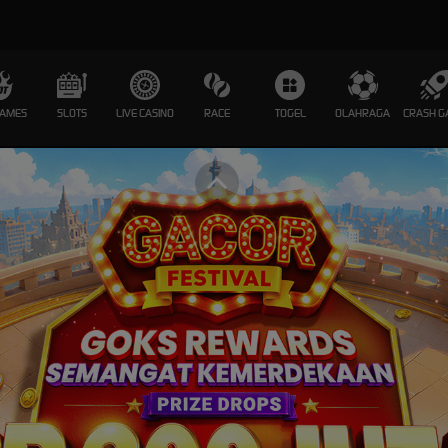
GAMES
SLOTS
LIVE CASINO
RACE
TOGEL
OLAHRAGA
CRASH 