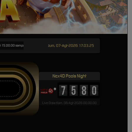
Jum, 07-Agt-2026 17.03.25
 sampai 30-Sep-2026 15.00.00. Selama waktu ini, PP Virtual Sports permainan tidak akan terse
Nex4D Pools Night
Live Draw Kam, 06-Agt-2026 00.00.00