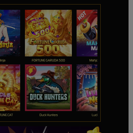
inja
FORTUNE GARUDA 500
Mahjong Magic
TUNE CAT
Duck Hunters
Lucky Neko