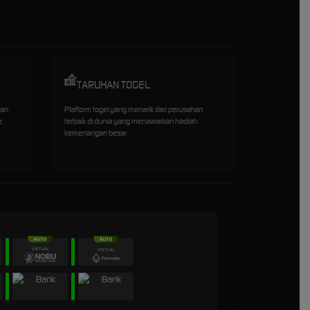
TARUHAN TOGEL
aan
Platform togel yang menarik dari perusahan
e
terbaik di dunia yang menawarkan hadiah
kemenangan besar